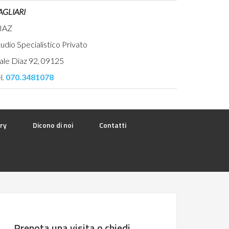
AGLIARI
IAZ
udio Specialistico Privato
ale Diaz 92, 09125
l.
070.3481078
ry
Dicono di noi
Contatti
Prenota una visita o chiedi