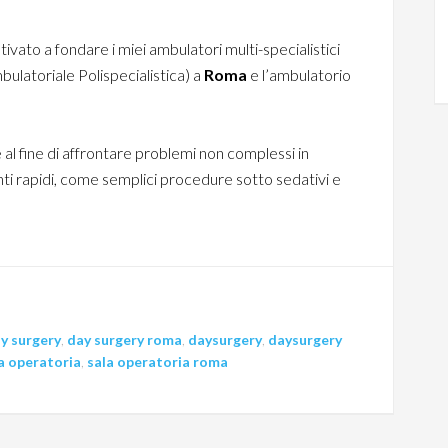
ivato a fondare i miei ambulatori multi-specialistici
mbulatoriale Polispecialistica) a
Roma
e l’ambulatorio
 al fine di affrontare problemi non complessi in
ti rapidi, come semplici procedure sotto sedativi e
y surgery
,
day surgery roma
,
daysurgery
,
daysurgery
a operatoria
,
sala operatoria roma