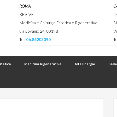
ROMA
C
REVIVE
D
Medicina e Chirurgia Estetica e Rigenerativa
St
via Lovanio 24, 00198
Vi
Tel:
06.86205090
Te
stetica
Medicina Rigenerativa
Alte Energie
Galle