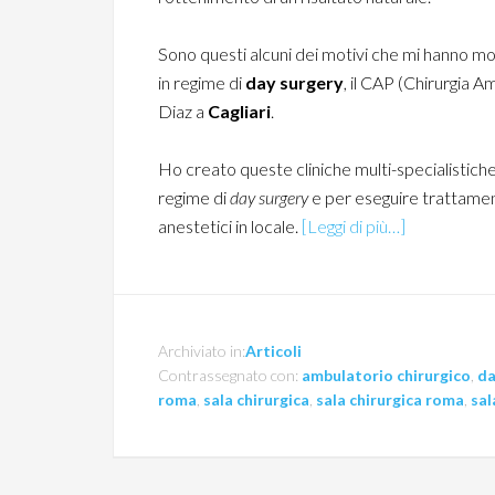
Sono questi alcuni dei motivi che mi hanno mot
in regime di
day surgery
, il CAP (Chirurgia A
Diaz a
Cagliari
.
Ho creato queste cliniche multi-specialistiche
regime di
day surgery
e per eseguire trattamen
anestetici in locale.
[Leggi di più…]
Archiviato in:
Articoli
Contrassegnato con:
ambulatorio chirurgico
,
da
roma
,
sala chirurgica
,
sala chirurgica roma
,
sal