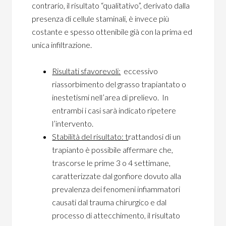
contrario, il risultato “qualitativo”, derivato dalla
presenza di cellule staminali, è invece più
costante e spesso ottenibile già con la prima ed
unica infiltrazione.
Risultati sfavorevoli:
eccessivo
riassorbimento del grasso trapiantato o
inestetismi nell’area di prelievo. In
entrambi i casi sarà indicato ripetere
l’intervento.
Stabilità del risultato: t
rattandosi di un
trapianto è possibile affermare che,
trascorse le prime 3 o 4 settimane,
caratterizzate dal gonfiore dovuto alla
prevalenza dei fenomeni infiammatori
causati dal trauma chirurgico e dal
processo di attecchimento, il risultato