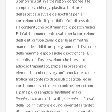
ulteriori risultati in altre regioni corporee. Nel
campo della chirurgia plastica, il settore
dell’estetica si avvale del lipofilling per la
correzione di tutti i possibili deficit di tessuto,
sia congeniti, che postraumatici o postchirurgici.
E’ infatti comunemente usato per la correzione
degli esiti di
liposuzione
, o per le asimmetrie
mammarie, addirittura per gli aumenti di volume
delle mammelle ipoplasiche o ipotrofiche. E’
recentissima l’osservazione che il tessuto
adiposo trapiantato, grazie alla presenza di
elementi staminali, svolga un’importante azione
trofica nel contesto di tessuti cicatriziali ed in
corrispondenza di ulcere croniche, per cui non
si parla più di semplice “
lipofilling
” ma di
lipoplastica
o addirittura di
lipoterapia
. La “resa”
della
lipoinfiltrazione
è quindi diventata il target
di numerosissime ricerche, che hanno portato a