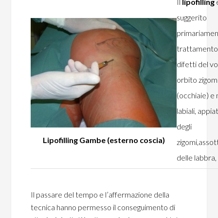
Il
lipofilling
suggerito
primariament
trattamento 
difetti del vo
orbito zigom
(occhiaie) e
labiali, appi
degli
Lipofilling Gambe (esterno coscia)
zigomi,assot
delle labbra,
Il passare del tempo e l’affermazione della
tecnica hanno permesso il conseguimento di