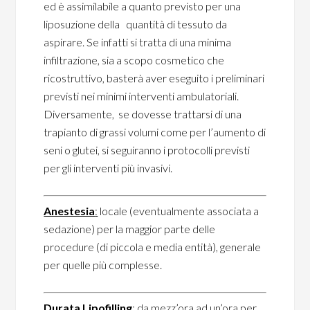
ed è assimilabile a quanto previsto per una
liposuzione della quantità di tessuto da
aspirare. Se infatti si tratta di una minima
infiltrazione, sia a scopo cosmetico che
ricostruttivo, basterà aver eseguito i preliminari
previsti nei minimi interventi ambulatoriali.
Diversamente, se dovesse trattarsi di una
trapianto di grassi volumi come per l’aumento di
seni o glutei, si seguiranno i protocolli previsti
per gli interventi più invasivi.
Anestesia
:
locale (eventualmente associata a
sedazione) per la maggior parte delle
procedure (di piccola e media entità), generale
per quelle più complesse.
Durata
Lipofilling
:
da mezz’ora ad un’ora per