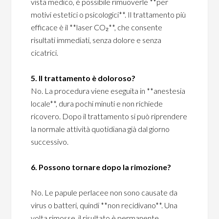
vista medico, è possibile rimuoverle **per
motivi estetici o psicologici**. Il trattamento più
efficace è il **laser CO₂**, che consente
risultati immediati, senza dolore e senza
cicatrici.
5. Il trattamento è doloroso?
No. La procedura viene eseguita in **anestesia
locale**, dura pochi minuti e non richiede
ricovero. Dopo il trattamento si può riprendere
la normale attività quotidiana già dal giorno
successivo.
6. Possono tornare dopo la rimozione?
No. Le papule perlacee non sono causate da
virus o batteri, quindi **non recidivano**. Una
volta rimosse, il risultato è permanente.