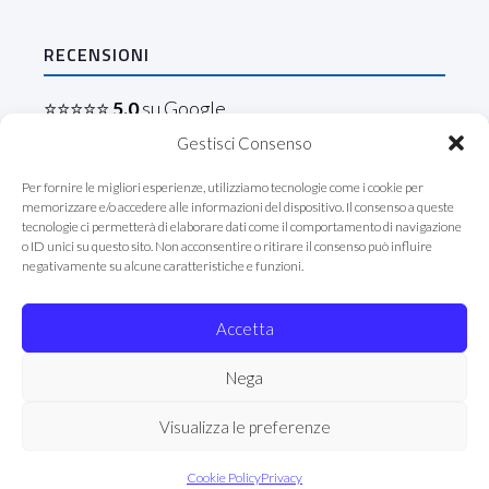
RECENSIONI
⭐⭐⭐⭐⭐
5.0
su Google
Gestisci Consenso
Leggi le recensioni →
Per fornire le migliori esperienze, utilizziamo tecnologie come i cookie per
memorizzare e/o accedere alle informazioni del dispositivo. Il consenso a queste
tecnologie ci permetterà di elaborare dati come il comportamento di navigazione
Seguici
o ID unici su questo sito. Non acconsentire o ritirare il consenso può influire
negativamente su alcune caratteristiche e funzioni.
Accetta
Nega
COPYRIGHT © 2026 · PROF. DOTT. VITO CONTREAS · P.IVA
Visualizza le preferenze
02165310588 · ISCRIZIONE OMC ROMA N. 22749 ·
CONTATTI
·
PRIVACY POLICY
Cookie Policy
Privacy