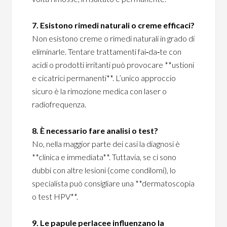
7. Esistono rimedi naturali o creme efficaci?
Non esistono creme o rimedi naturali in grado di
eliminarle. Tentare trattamenti fai‑da‑te con
acidi o prodotti irritanti può provocare **ustioni
e cicatrici permanenti**. L’unico approccio
sicuro è la rimozione medica con laser o
radiofrequenza.
8. È necessario fare analisi o test?
No, nella maggior parte dei casi la diagnosi è
**clinica e immediata**. Tuttavia, se ci sono
dubbi con altre lesioni (come condilomi), lo
specialista può consigliare una **dermatoscopia
o test HPV**.
9. Le papule perlacee influenzano la