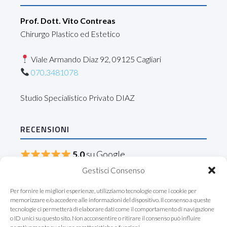
Prof. Dott. Vito Contreas
Chirurgo Plastico ed Estetico
Viale Armando Diaz 92, 09125 Cagliari
070.3481078
Studio Specialistico Privato DIAZ
RECENSIONI
5.0
su Google
Gestisci Consenso
Leggi le recensioni →
Per fornire le migliori esperienze, utilizziamo tecnologie come i cookie per
memorizzare e/o accedere alle informazioni del dispositivo. Il consenso a queste
tecnologie ci permetterà di elaborare dati come il comportamento di navigazione
Seguici
o ID unici su questo sito. Non acconsentire o ritirare il consenso può influire