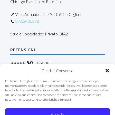
Chirurgo Plastico ed Estetico
📍 Viale Armando Diaz 92, 09125 Cagliari
📞
070.3481078
Studio Specialistico Privato DIAZ
RECENSIONI
⭐⭐⭐⭐⭐
5.0
su Google
Gestisci Consenso
Leggi le recensioni →
Per fornire le migliori esperienze, utilizziamo tecnologie come i cookie per
memorizzare e/o accedere alle informazioni del dispositivo. Il consenso a queste
tecnologie ci permetterà di elaborare dati come il comportamento di navigazione
Seguici
o ID unici su questo sito. Non acconsentire o ritirare il consenso può influire
negativamente su alcune caratteristiche e funzioni.
Accetta