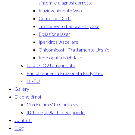
sintomi e diagnosi corretta
Ringiovanimento Viso
Contorno Occhi
Trattamento Labbra – Liplase
Epilazione laser
Iperidrosi Ascellare
Onicomicosi – Trattamento Unghie
Roncopatia Nightlase
Laser CO2 Ultrapulsato
Radiofrequenza Frazionata EndyMed
HI-FU
Gallery
Dicono di noi
Curriculum Vito Contreas
Il Chirurgo Plastico Risponde
Contatti
Blog