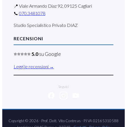
📍 Viale Armando Diaz 92, 09125 Cagliari
📞
070.3481078
Studio Specialistico Privato DIAZ
RECENSIONI
⭐⭐⭐⭐⭐
5.0
su Google
Leggi le recensioni →
Seguici
Copyright © 2026 · Prof. Dott. Vito Contreas · P.IVA 02165310588