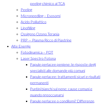
peeling chimico al TCA
Peeling
Microneedling – Esosomi
Acido Polilattico
Lipofilling
Ossigeno Ozono Terapia
PRP — Plasma Ricco di Piastrine
Alte Energie
Fotodinamica – PDT
Laser Spectro Fotona
Papule perlacee peniene: le risposte degli
specialisti alle domande più comuni
Papule perlacee: trattamenti sicuri e risultati
permanenti
Puntini bianchi sul pene: cause comuni e
quando preoccuparsi
Papule perlacee o condilomi? Differenze,