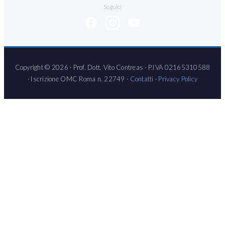
Seguici
Copyright © 2026 · Prof. Dott. Vito Contreas · P.IVA 02165310588
· Iscrizione OMC Roma n. 22749 ·
Contatti
·
Privacy Policy