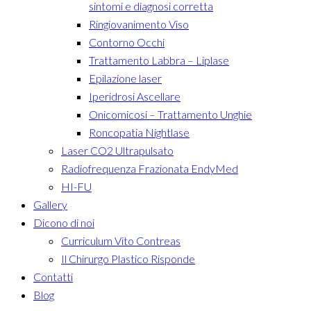
sintomi e diagnosi corretta
Ringiovanimento Viso
Contorno Occhi
Trattamento Labbra – Liplase
Epilazione laser
Iperidrosi Ascellare
Onicomicosi – Trattamento Unghie
Roncopatia Nightlase
Laser CO2 Ultrapulsato
Radiofrequenza Frazionata EndyMed
HI-FU
Gallery
Dicono di noi
Curriculum Vito Contreas
Il Chirurgo Plastico Risponde
Contatti
Blog