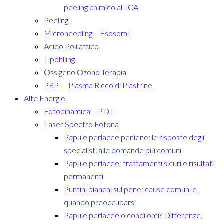
peeling chimico al TCA
Peeling
Microneedling – Esosomi
Acido Polilattico
Lipofilling
Ossigeno Ozono Terapia
PRP — Plasma Ricco di Piastrine
Alte Energie
Fotodinamica – PDT
Laser Spectro Fotona
Papule perlacee peniene: le risposte degli
specialisti alle domande più comuni
Papule perlacee: trattamenti sicuri e risultati
permanenti
Puntini bianchi sul pene: cause comuni e
quando preoccuparsi
Papule perlacee o condilomi? Differenze,